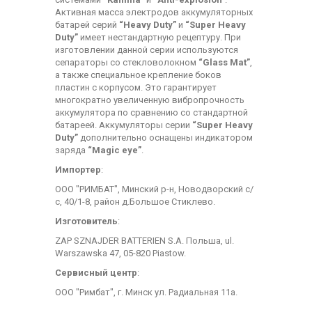
Активная масса электродов аккумуляторных
батарей серий
“Heavy Duty”
и
“Super Heavy
Duty”
имеет нестандартную рецептуру. При
изготовлении данной серии используются
сепараторы со стекловолокном
“Glass Mat”
,
а также специальное крепление боков
пластин с корпусом. Это гарантирует
многократно увеличенную вибропрочность
аккумулятора по сравнению со стандартной
батареей. Аккумуляторы серии
“Super Heavy
Duty”
дополнительно оснащены индикатором
заряда
“Magic eye”
.
Импортер
:
ООО "РИМБАТ", Минский р-н, Новодворский с/
с, 40/1-8, район д.Большое Стиклево.
Изготовитель
:
ZAP SZNAJDER BATTERIEN S.A. Польша, ul.
Warszawska 47, 05-820 Piastow.
Сервисный центр
:
ООО "Римбат", г. Минск ул. Радиальная 11а.