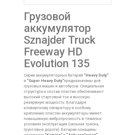
Грузовой
аккумулятор
Sznajder Truck
Freeway HD
Evolution 135
Серии аккумуляторных батарей
“Heavy Duty”
и
“Super Heavy Duty”
предназначены для
грузовых машин и автобусов. Специальная
структура и состав пластин обеспечивают
высокий стартовый ток и высокую
резервную мощность. Благодаря
конвертному сепаратору и особому
креплению пластин аккумуляторы имеют
повышенную вибропрочность в тяжёлых
условиях эксплуатации (сильная тряска,
грунтовые дороги). Батареи оснащены
системами
“Kamina”
и
“Anti-explosion”
.