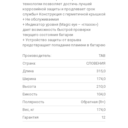
технологии позволяет достичь лучшей
коррозийной защиты и продлевает срок
службы+ Конструкция с герметичной крышкой
+ Не обслуживаемая
+ Индикатор уровня (Magic eye – «глазок»)
дает возможность быстрой проверки
текущего состояния батареи
+ Устройство защиты от взрыва
предотвращает попадание пламени в батарею
Производитель:
TAB
Страна:
СЛОВЕНИЯ
Длина
315,0
Ширина
174,0
Высота
210,0
Емкость
104,0
Полярность
Обратная (R+)
Вес, кг
174,0
Гарантия
12