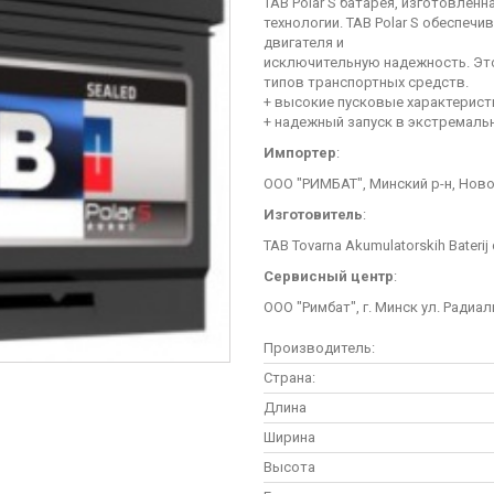
TAB Polar S батарея, изготовлен
технологии. TAB Polar S обеспеч
двигателя и
исключительную надежность. Это
типов транспортных средств.
+ высокие пусковые характерист
+ надежный запуск в экстремаль
Импортер
:
ООО "РИМБАТ", Минский р-н, Ново
Изготовитель
:
TAB Tovarna Akumulatorskih Baterij d
Сервисный центр
:
ООО "Римбат", г. Минск ул. Радиал
Производитель:
Страна:
Длина
Ширина
Высота