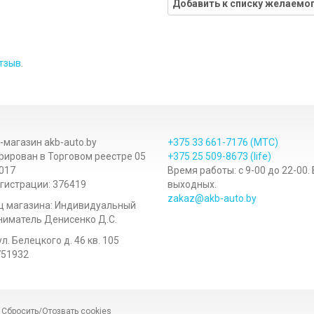
Добавить к списку желаемо
тзыв
.
-магазин akb-auto.by
+375 33
661-7176
(МТС)
рирован в Торговом реестре 05
+375 25
509-8673
(life)
017
Время работы: с 9-00 до 22-00.
гистрации: 376419
выходных.
zakaz@akb-auto.by
ц магазина: Индивидуальный
иматель Денисенко Д.С.
ул. Белецкого д. 46 кв. 105
751932
|
Сбросить/Отозвать cookies