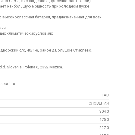
ная по Са/Са, экспандерной (просечно-растяжной)
ивает наибольшую мощность при холодном пуске
 высококлассная батарея, предназначенная для всех
ики
ных климатических условиях
дворский с/с, 40/1-8, район д.Большое Стиклево.
.d. Slovenia, Polena 6, 2392 Mezica.
ьная 11а.
TAB
СЛОВЕНИЯ
304,0
175,0
227,0