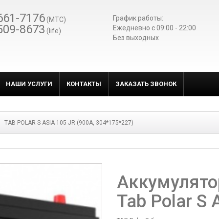
661-7176
График работы:
(МТС)
509-8673
Ежедневно c 09:00 - 22:00
(life)
Без выходных
НАШИ УСЛУГИ
КОНТАКТЫ
ЗАКАЗАТЬ ЗВОНОК
TAB POLAR S ASIA 105 JR (900A, 304*175*227)
Аккумулято
Tab Polar S 