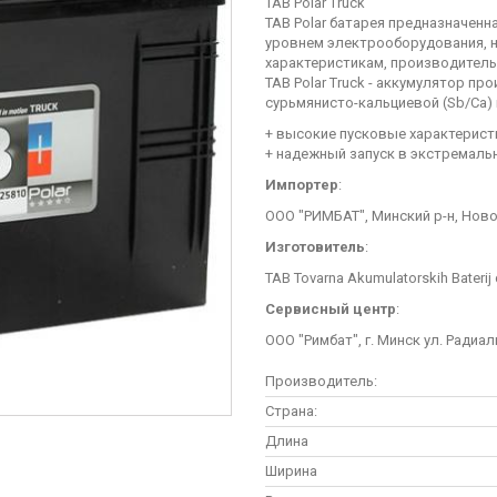
TAB Polar Truck
TAB Polar батарея предназначен
уровнем электрооборудования, 
характеристикам, производитель
TAB Polar Truck - аккумулятор п
сурьмянисто-кальциевой (Sb/Ca)
+ высокие пусковые характерист
+ надежный запуск в экстремаль
Импортер
:
ООО "РИМБАТ", Минский р-н, Ново
Изготовитель
:
TAB Tovarna Akumulatorskih Baterij d
Сервисный центр
:
ООО "Римбат", г. Минск ул. Радиал
Производитель:
Страна:
Длина
Ширина