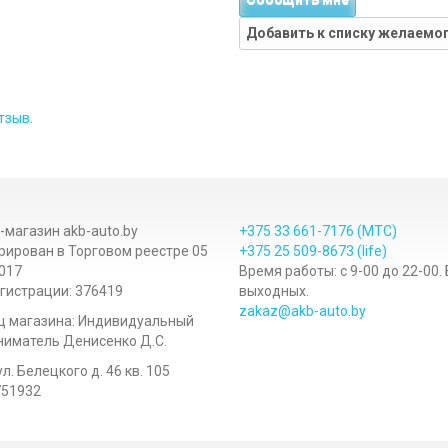
Сообщить мне
Добавить к списку желаемо
тзыв
.
-магазин akb-auto.by
+375 33
661-7176
(МТС)
рирован в Торговом реестре 05
+375 25
509-8673
(life)
017
Время работы: с 9-00 до 22-00.
гистрации: 376419
выходных.
zakaz@akb-auto.by
ц магазина: Индивидуальный
иматель Денисенко Д.С.
ул. Белецкого д. 46 кв. 105
751932