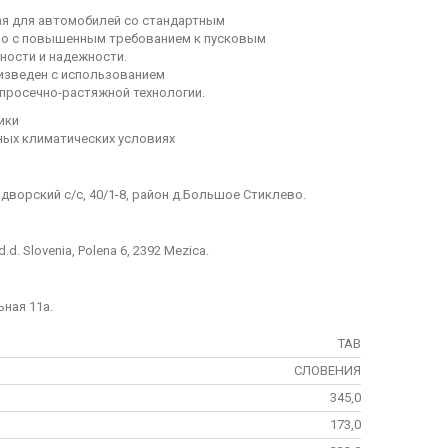
ная для автомобилей со стандартным
но с повышенным требованием к пусковым
ности и надежности.
роизведен с использованием
 просечно-растяжной технологии.
ики
ных климатических условиях
дворский с/с, 40/1-8, район д.Большое Стиклево.
.d. Slovenia, Polena 6, 2392 Mezica.
ьная 11а.
TAB
СЛОВЕНИЯ
345,0
173,0