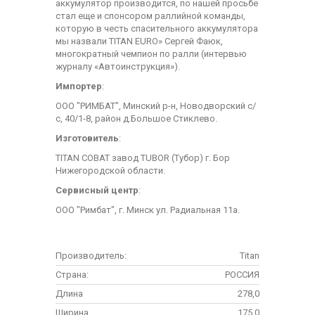
аккумулятор производится, по нашей просьбе
стал еще и спонсором раллийной команды,
которую в честь спасительного аккумулятора
мы назвали TITAN EURO» Сергей Фаюк,
многократный чемпион по ралли (интервью
журналу «Автоинструкция»).
Импортер
:
ООО "РИМБАТ", Минский р-н, Новодворский с/
с, 40/1-8, район д.Большое Стиклево.
Изготовитель
:
TITAN COBAT завод TUBOR (Тубор) г. Бор
Нижегородской области.
Сервисный центр
:
ООО "Римбат", г. Минск ул. Радиальная 11а.
Производитель:
Titan
Страна:
РОССИЯ
Длина
278,0
Ширина
175,0