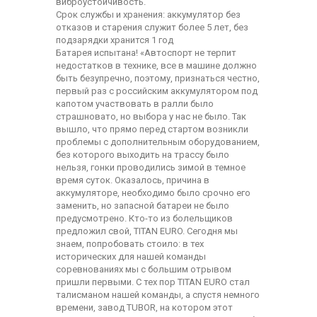
виброустойчивость.
Срок службы и хранения: аккумулятор без
отказов и старения служит более 5 лет, без
подзарядки хранится 1 год
Батарея испытана! «Автоспорт не терпит
недостатков в технике, все в машине должно
быть безупречно, поэтому, признаться честно,
первый раз с российским аккумулятором под
капотом участвовать в ралли было
страшновато, но выбора у нас не было. Так
вышло, что прямо перед стартом возникли
проблемы с дополнительным оборудованием,
без которого выходить на трассу было
нельзя, гонки проводились зимой в темное
время суток. Оказалось, причина в
аккумуляторе, необходимо было срочно его
заменить, но запасной батареи не было
предусмотрено. Кто-то из болельщиков
предложил свой, TITAN EURO. Сегодня мы
знаем, попробовать стоило: в тех
исторических для нашей команды
соревнованиях мы с большим отрывом
пришли первыми. С тех пор TITAN EURO стал
талисманом нашей команды, а спустя немного
времени, завод TUBOR, на котором этот