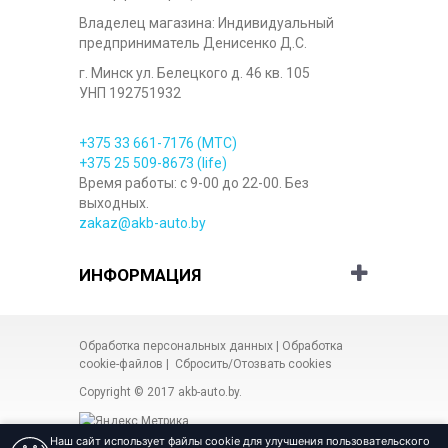
Владелец магазина: Индивидуальный
предприниматель Денисенко Д.С.
г. Минск ул. Белецкого д. 46 кв. 105
УНП 192751932
+375 33
661-7176
(МТС)
+375 25
509-8673
(life)
Время работы: с 9-00 до 22-00. Без
выходных.
zakaz@akb-auto.by
ИНФОРМАЦИЯ
Обработка персональных данных
|
Обработка
cookie-файлов
|
Сбросить/Отозвать cookies
Copyright © 2017
akb-auto.by
.
Наш сайт использует файлы cookie для улучшения пользовательского