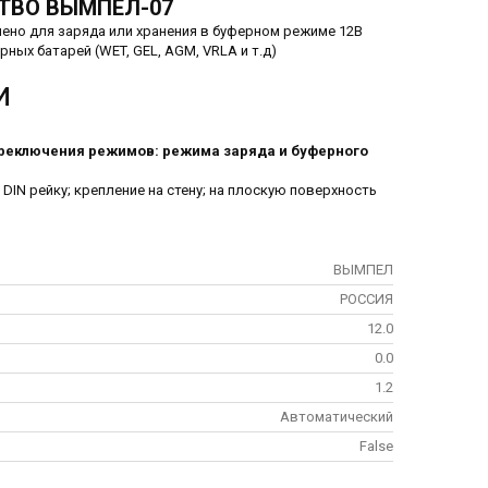
ТВО ВЫМПЕЛ-07
ено для заряда или хранения в буферном режиме 12В
ных батарей (WET, GEL, AGM, VRLA и т.д)
И
реключения режимов: режима заряда и буферного
 DIN рейку; крепление на стену; на плоскую поверхность
ВЫМПЕЛ
РОССИЯ
12.0
0.0
1.2
Автоматический
False