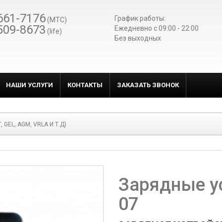
661-7176
График работы:
(МТС)
509-8673
Ежедневно c 09:00 - 22:00
(life)
Без выходных
НАШИ УСЛУГИ
КОНТАКТЫ
ЗАКАЗАТЬ ЗВОНОК
, GEL, AGM, VRLA И Т.Д)
Зарядные у
07