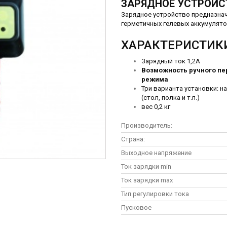
ЗАРЯДНОЕ УСТРОЙС
Зарядное устройство предназнач
герметичных гелевых аккумулятор
ХАРАКТЕРИСТИК
Зарядный ток 1,2А
Возможность ручного пе
режима
Три варианта установки: на
(стол, полка и т.п.)
вес 0,2 кг
Производитель:
Страна:
Выходное напряжение
Ток зарядки min
Ток зарядки max
Тип регулировки тока
Пусковое