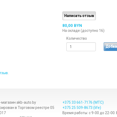
Написать отзыв
80,00 BYN
На складе (доступно 16)
Количество
Добав
тзыв
.
-магазин akb-auto.by
+375 33
661-7176
(МТС)
рирован в Торговом реестре 05
+375 25
509-8673
(life)
017
Время работы: с 9-00 до 22-00.