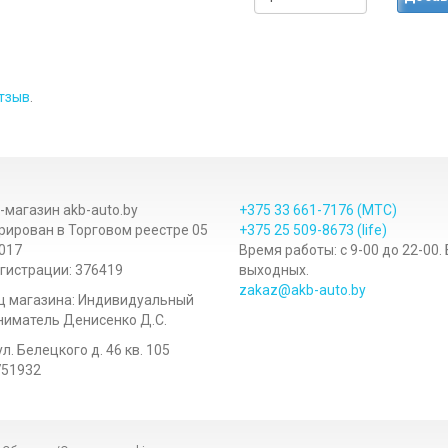
тзыв
.
-магазин akb-auto.by
+375 33
661-7176
(МТС)
рирован в Торговом реестре 05
+375 25
509-8673
(life)
017
Время работы: с 9-00 до 22-00.
гистрации: 376419
выходных.
zakaz@akb-auto.by
ц магазина: Индивидуальный
иматель Денисенко Д.С.
ул. Белецкого д. 46 кв. 105
751932