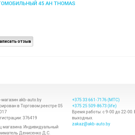
ТОМОБИЛЬНЫЙ 45 AH THOMAS
аписать отзыв
-магазин akb-auto.by
+375 33
661-7176
(МТС)
рирован в Торговом реестре 05
+375 25
509-8673
(life)
017
Время работы: с 9-00 до 22-00.
гистрации: 376419
выходных.
zakaz@akb-auto.by
ц магазина: Индивидуальный
иматель Денисенко Д.С.