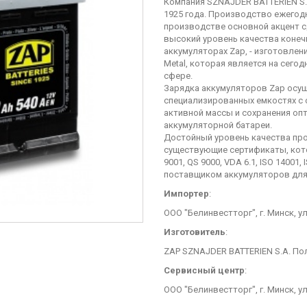
Компания SZNAJDER BATTERIEN S
1925 года. Производство ежегод
производстве основной акцент с
высокий уровень качества конеч
аккумуляторах Zap, - изготовле
Metal, которая является на сег
сфере.
Зарядка аккумуляторов Zap осу
специализированных емкостях с 
активной массы и сохранения оп
аккумуляторной батареи.
Достойный уровень качества пр
существующие сертификаты, кот
9001, QS 9000, VDA 6.1, ISO 1400
поставщиком аккумуляторов для
Импортер
:
ООО "Белинвестторг", г. Минск, у
Изготовитель
:
ZAP SZNAJDER BATTERIEN S.A. Поль
Сервисный центр
:
ООО "Белинвестторг", г. Минск, у