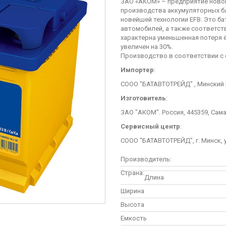
ЗАО «АКОМ» – предприятие новог
производства аккумуляторных б
новейшей технологии EFB. Это б
автомобилей, а также соответст
характерна уменьшенная потеря 
увеличен на 30%.
Производство в соответствии с
Импортер
:
СООО "БАТАВТОТРЕЙД" , Минский р
Изготовитель
:
ЗАО "АКОМ". Россия, 445359, Сама
Сервисный центр
:
СООО "БАТАВТОТРЕЙД", г. Минск, у
Производитель:
Страна:
Длина
Ширина
Высота
Емкость