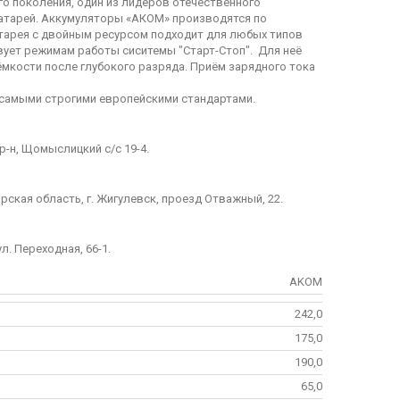
о поколения, один из лидеров отечественного
атарей. Аккумуляторы «АКОМ» производятся по
атарея с двойным ресурсом подходит для любых типов
вует режимам работы сиситемы "Старт-Стоп". Для неё
ёмкости после глубокого разряда. Приём зарядного тока
 самыми строгими европейскими стандартами.
-н, Щомыслицкий с/с 19-4.
рская область, г. Жигулевск, проезд Отважный, 22.
л. Переходная, 66-1.
AKOM
242,0
175,0
190,0
65,0