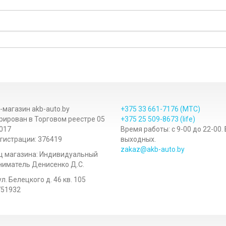
-магазин akb-auto.by
+375 33
661-7176
(МТС)
рирован в Торговом реестре 05
+375 25
509-8673
(life)
017
Время работы: с 9-00 до 22-00.
гистрации: 376419
выходных.
zakaz@akb-auto.by
ц магазина: Индивидуальный
иматель Денисенко Д.С.
ул. Белецкого д. 46 кв. 105
751932