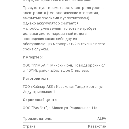
Присутствует возможность контроля уровня
электролита (технологические отверстия,
закрытые пробками с уплотнителем).
Однако аккумулятор считается
малообслуживаемым, то есть не требует
доливки дистиллированной воды и
проведения каких-либо других
обслуживающих мероприятий в течение всего
срока службы.
Импортер
:
ООО "РИМБАТ", Минский р-н, Новодворский с/
с, 40/1-8, район д.Большое Стиклево.
Изготовитель
:
ТОО «Кайнар-АКБ» Казахстан Талдыкорган ул.
Индустриальная 1.
Сервисный центр
:
ООО "Римбат", г. Минск ул. Радиальная 11а.
Производитель:
ALFA
Страна:
Казахстан