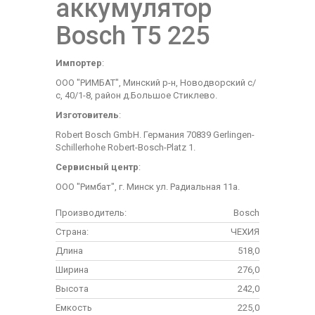
аккумулятор
Bosch T5 225
Импортер
:
ООО "РИМБАТ", Минский р-н, Новодворский с/
с, 40/1-8, район д.Большое Стиклево.
Изготовитель
:
Robert Bosch GmbH. Германия 70839 Gerlingen-
Schillerhohe Robert-Bosch-Platz 1.
Сервисный центр
:
ООО "Римбат", г. Минск ул. Радиальная 11а.
Производитель:
Bosch
Страна:
ЧЕХИЯ
Длина
518,0
Ширина
276,0
Высота
242,0
Емкость
225,0