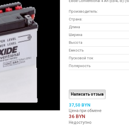
Exide Conventional 4 Ah (EB4L-B) (
Производитель:
Страна:
Длина
Ширина
Высота
Емкость
Пусковой ток
Полярность
Написать отзыв
37,50 BYN
Цена при обмене
36 BYN
Недоступно