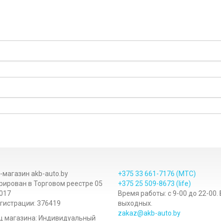
-магазин akb-auto.by
+375 33
661-7176
(МТС)
рирован в Торговом реестре 05
+375 25
509-8673
(life)
017
Время работы: с 9-00 до 22-00.
гистрации: 376419
выходных.
zakaz@akb-auto.by
ц магазина: Индивидуальный