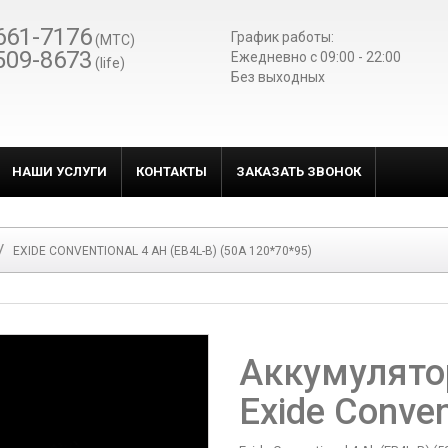
661-7176
График работы:
(МТС)
509-8673
Ежедневно c 09:00 - 22:00
(life)
Без выходных
НАШИ УСЛУГИ
КОНТАКТЫ
ЗАКАЗАТЬ ЗВОНОК
EXIDE CONVENTIONAL 4 AH (EB4L-B) (50А 120*70*95)
Аккумулято
Exide Conven