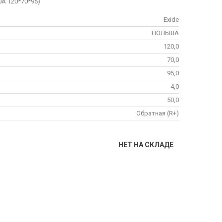
50А 120*70*95)
Exide
ПОЛЬША
120,0
70,0
95,0
4,0
50,0
Обратная (R+)
НЕТ НА СКЛАДЕ