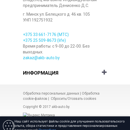
предприниматель Денисенко Д.С.
г. Минск ул. Белецкого д. 46 кв. 105
УНП 192751932
+375 33
661-7176
(МТС)
+375 25
509-8673
(life)
Время работы: с 9-00 до 22-00. Без
выходных.
zakaz@akb-auto.by
ИНФОРМАЦИЯ
Обработка персональных данных
|
Обработка
cookie-файлов
|
Сбросить/Отозвать cookies
Copyright © 2017
akb-auto.by
.
Наш сайт использует файлы cookie для улучшения пользовательского
опыта, сбора статистики и представления персонализированных