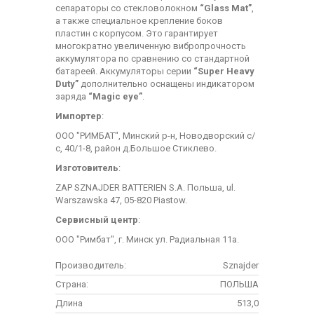
сепараторы со стекловолокном
“Glass Mat”
,
а также специальное крепление боков
пластин с корпусом. Это гарантирует
многократно увеличенную вибропрочность
аккумулятора по сравнению со стандартной
батареей. Аккумуляторы серии
“Super Heavy
Duty”
дополнительно оснащены индикатором
заряда
“Magic eye”
.
Импортер
:
ООО "РИМБАТ", Минский р-н, Новодворский с/
с, 40/1-8, район д.Большое Стиклево.
Изготовитель
:
ZAP SZNAJDER BATTERIEN S.A. Польша, ul.
Warszawska 47, 05-820 Piastow.
Сервисный центр
:
ООО "Римбат", г. Минск ул. Радиальная 11а.
Производитель:
Sznajder
Страна:
ПОЛЬША
Длина
513,0