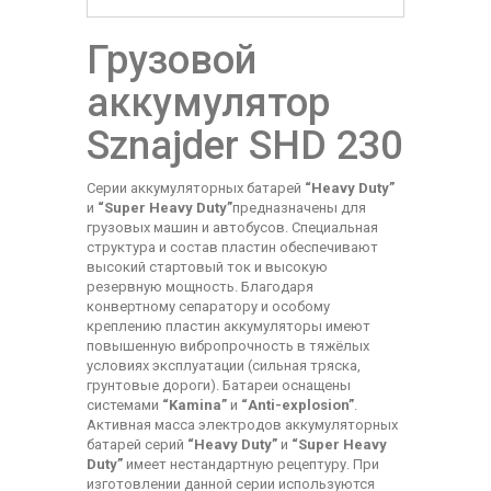
Грузовой
аккумулятор
Sznajder SHD 230
Серии аккумуляторных батарей
“Heavy Duty”
и
“Super Heavy Duty”
предназначены для
грузовых машин и автобусов. Специальная
структура и состав пластин обеспечивают
высокий стартовый ток и высокую
резервную мощность. Благодаря
конвертному сепаратору и особому
креплению пластин аккумуляторы имеют
повышенную вибропрочность в тяжёлых
условиях эксплуатации (сильная тряска,
грунтовые дороги). Батареи оснащены
системами
“Kamina”
и
“Anti-explosion”
.
Активная масса электродов аккумуляторных
батарей серий
“Heavy Duty”
и
“Super Heavy
Duty”
имеет нестандартную рецептуру. При
изготовлении данной серии используются